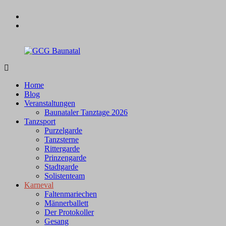
Zum
facebook
Inhalt
instagram
springen
GCG
Baunatal
Home
Blog
Veranstaltungen
Baunataler Tanztage 2026
Tanzsport
Purzelgarde
Tanzsterne
Rittergarde
Prinzengarde
Stadtgarde
Solistenteam
Karneval
Faltenmariechen
Männerballett
Der Protokoller
Gesang