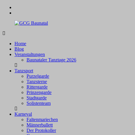
Zum
facebook
Inhalt
instagram
springen
GCG
Baunatal
Home
Blog
Veranstaltungen
Baunataler Tanztage 2026
Tanzsport
Purzelgarde
Tanzsterne
Rittergarde
Prinzengarde
Stadtgarde
Solistenteam
Karneval
Faltenmariechen
Männerballett
Der Protokoller