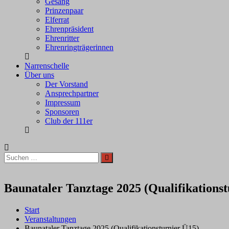
Gesang
Prinzenpaar
Elferrat
Ehrenpräsident
Ehrenritter
Ehrenringträgerinnen
Narrenschelle
Über uns
Der Vorstand
Ansprechpartner
Impressum
Sponsoren
Club der 111er
Suchen
Suchen
nach:
Baunataler Tanztage 2025 (Qualifikationst
Start
Veranstaltungen
Baunataler Tanztage 2025 (Qualifikationsturnier Ü15)