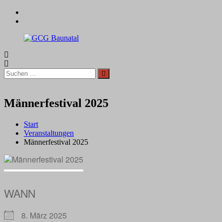
Zum
facebook
Inhalt
instagram
springen
GCG
Baunatal
Suchen
Suchen
nach:
Männerfestival 2025
Start
Veranstaltungen
Männerfestival 2025
WANN
8. März 2025