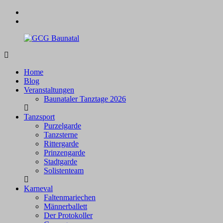
Zum
facebook
Inhalt
instagram
springen
GCG
Baunatal
Home
Blog
Veranstaltungen
Baunataler Tanztage 2026
Tanzsport
Purzelgarde
Tanzsterne
Rittergarde
Prinzengarde
Stadtgarde
Solistenteam
Karneval
Faltenmariechen
Männerballett
Der Protokoller