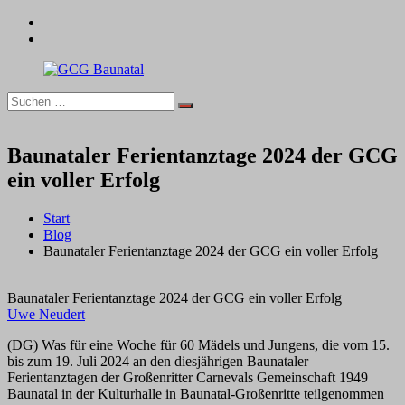
Zum
facebook
Inhalt
instagram
springen
Suchen
Suchen
GCG
nach:
Baunatal
Baunataler Ferientanztage 2024 der GCG
ein voller Erfolg
Start
Blog
Baunataler Ferientanztage 2024 der GCG ein voller Erfolg
Baunataler Ferientanztage 2024 der GCG ein voller Erfolg
Uwe Neudert
(DG) Was für eine Woche für 60 Mädels und Jungens, die vom 15.
bis zum 19. Juli 2024 an den diesjährigen Baunataler
Ferientanztagen der Großenritter Carnevals Gemeinschaft 1949
Baunatal in der Kulturhalle in Baunatal-Großenritte teilgenommen