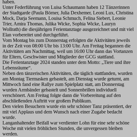
haben.
Unter Federführung von Luisa Schaumann haben 12 Tänzerinnen
der Stadtgarde (Paula Börner, Julia Dexhemer, Leoni Lux, Christina
Mock, Darja Seemann, Louisa Schmuch, Felina Siebert, Leonie
Trier, Amira Thomas, Julika Wicke, Sophia Wicke, Lauryn
Wollrath) die diesjährigen Ferientanztage ausgezeichnet und mit viel
Elan vorbereitet und durchgeführt.
Vom Montag bis zum Donnerstag erfolgten die Aktivitäten jeweils
in der Zeit von 08:00 Uhr bis 13:00 Uhr. Am Freitag begannen die
Aktivitäten am Nachmittag, weil um 16:00 Uhr dann das Vortanzen
für Eltern, Geschwister und Mitglieder der GCG stattfand.
Die Ferientanztage 2024 standen unter dem Motto: „Tiere und ihre
Lebensräume“.
Neben den tänzerischen Aktivitäten, die täglich stattfanden, wurden
am Montag Tiermasken gebastelt, am Dienstag wurde geturnt, am
Mittwoch fand eine Rallye zum Spielplatz statt, am Donnerstag
wurden Armbänder gebastelt und Sonnenbrillen individuell
verschönert. Am Freitag folgte dann die Vorbereitung auf den
abschließenden Auftritt vor großem Publikum.
Den vielen Besuchern wurde ein sehr schöner Tanz präsentiert, der
mit viel Applaus und dem Wunsch nach einer Zugabe bedacht
wurde.
Langanhaltender Beifall war verdienter Lohn für eine sehr schöne
Woche mit vielen fröhlichen Stunden, die unvergessen bleiben
werden.