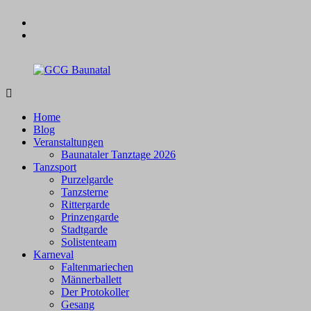
Zum
facebook
Inhalt
instagram
springen
GCG
Baunatal
Home
Blog
Veranstaltungen
Baunataler Tanztage 2026
Tanzsport
Purzelgarde
Tanzsterne
Rittergarde
Prinzengarde
Stadtgarde
Solistenteam
Karneval
Faltenmariechen
Männerballett
Der Protokoller
Gesang