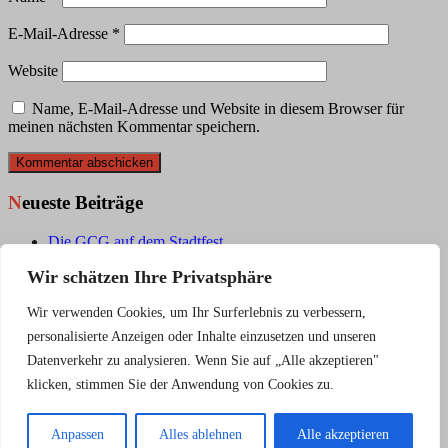
E-Mail-Adresse
*
Website
Name, E-Mail-Adresse und Website in diesem Browser für
meinen nächsten Kommentar speichern.
Neueste Beiträge
Die GCG auf dem Stadtfest
Die GCG bringt Bewegung
Wir schätzen Ihre Privatsphäre
Jahreshauptversammlung des GSV mit Ehrungen für die
GCG
Wir verwenden Cookies, um Ihr Surferlebnis zu verbessern,
Social
personalisierte Anzeigen oder Inhalte einzusetzen und unseren
Datenverkehr zu analysieren. Wenn Sie auf „Alle akzeptieren"
facebook
klicken, stimmen Sie der Anwendung von Cookies zu.
instagram
Copyright © 2026
GCG Baunatal
Alle Rechte vorbehalten. Theme:
Anpassen
Alles ablehnen
Alle akzeptieren
Flash
von ThemeGrill. Präsentiert von
WordPress