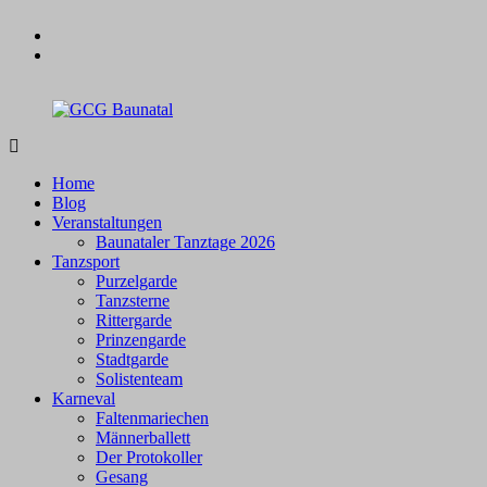
Zum
facebook
Inhalt
instagram
springen
GCG
Baunatal
Home
Blog
Veranstaltungen
Baunataler Tanztage 2026
Tanzsport
Purzelgarde
Tanzsterne
Rittergarde
Prinzengarde
Stadtgarde
Solistenteam
Karneval
Faltenmariechen
Männerballett
Der Protokoller
Gesang