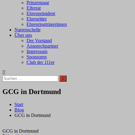
Prinzenpaar
Elferrat
Ehrenpräsident
Ehrenritter
Ehrenringträgerinnen
Narrenschelle
Über uns
Der Vorstand
Ansprechpartner
Impressum
Sponsoren
Club der 111er
Suchen
Suchen
nach:
GCG in Dortmund
Start
Blog
GCG in Dortmund
GCG in Dortmund