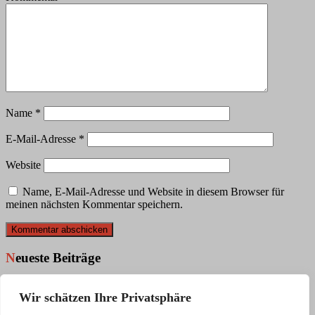
Name
*
E-Mail-Adresse
*
Website
Name, E-Mail-Adresse und Website in diesem Browser für
meinen nächsten Kommentar speichern.
Neueste Beiträge
Die GCG auf dem Stadtfest
Wir schätzen Ihre Privatsphäre
Die GCG bringt Bewegung
Jahreshauptversammlung des GSV mit Ehrungen für die