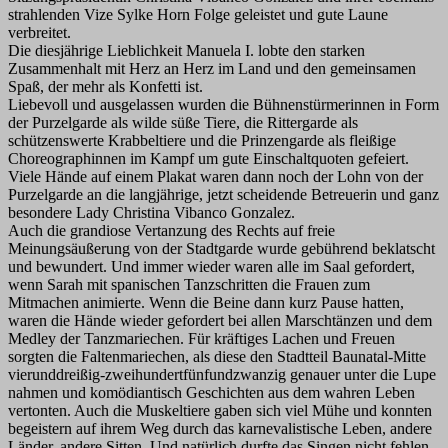
strahlenden Vize Sylke Horn Folge geleistet und gute Laune
verbreitet.
Die diesjährige Lieblichkeit Manuela I. lobte den starken
Zusammenhalt mit Herz an Herz im Land und den gemeinsamen
Spaß, der mehr als Konfetti ist.
Liebevoll und ausgelassen wurden die Bühnenstürmerinnen in Form
der Purzelgarde als wilde süße Tiere, die Rittergarde als
schützenswerte Krabbeltiere und die Prinzengarde als fleißige
Choreographinnen im Kampf um gute Einschaltquoten gefeiert.
Viele Hände auf einem Plakat waren dann noch der Lohn von der
Purzelgarde an die langjährige, jetzt scheidende Betreuerin und ganz
besondere Lady Christina Vibanco Gonzalez.
Auch die grandiose Vertanzung des Rechts auf freie
Meinungsäußerung von der Stadtgarde wurde gebührend beklatscht
und bewundert. Und immer wieder waren alle im Saal gefordert,
wenn Sarah mit spanischen Tanzschritten die Frauen zum
Mitmachen animierte. Wenn die Beine dann kurz Pause hatten,
waren die Hände wieder gefordert bei allen Marschtänzen und dem
Medley der Tanzmariechen. Für kräftiges Lachen und Freuen
sorgten die Faltenmariechen, als diese den Stadtteil Baunatal-Mitte
vierunddreißig-zweihundertfünfundzwanzig genauer unter die Lupe
nahmen und komödiantisch Geschichten aus dem wahren Leben
vertonten. Auch die Muskeltiere gaben sich viel Mühe und konnten
begeistern auf ihrem Weg durch das karnevalistische Leben, andere
Länder, andere Sitten. Und natürlich durfte das Singen nicht fehlen