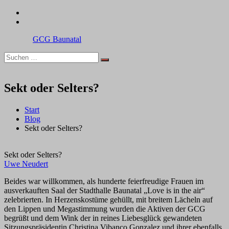
Zum
facebook
Inhalt
instagram
springen
Suchen
Suchen
GCG
nach:
Baunatal
Sekt oder Selters?
Start
Blog
Sekt oder Selters?
Sekt oder Selters?
Uwe Neudert
Beides war willkommen, als hunderte feierfreudige Frauen im
ausverkauften Saal der Stadthalle Baunatal „Love is in the air“
zelebrierten. In Herzenskostüme gehüllt, mit breitem Lächeln auf
den Lippen und Megastimmung wurden die Aktiven der GCG
begrüßt und dem Wink der in reines Liebesglück gewandeten
Sitzungspräsidentin Christina Vibanco Gonzalez und ihrer ebenfalls