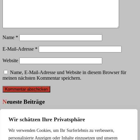
Name
*
E-Mail-Adresse
*
Website
Name, E-Mail-Adresse und Website in diesem Browser für
meinen nächsten Kommentar speichern.
Neueste Beiträge
Die GCG auf dem Stadtfest
Wir schätzen Ihre Privatsphäre
Die GCG bringt Bewegung
Jahreshauptversammlung des GSV mit Ehrungen für die
GCG
Wir verwenden Cookies, um Ihr Surferlebnis zu verbessern,
personalisierte Anzeigen oder Inhalte einzusetzen und unseren