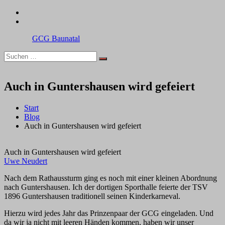
Zum
facebook
Inhalt
instagram
springen
Suchen
Suchen
GCG
nach:
Baunatal
Auch in Guntershausen wird gefeiert
Start
Blog
Auch in Guntershausen wird gefeiert
Auch in Guntershausen wird gefeiert
Uwe Neudert
Nach dem Rathaussturm ging es noch mit einer kleinen Abordnung
nach Guntershausen. Ich der dortigen Sporthalle feierte der TSV
1896 Guntershausen traditionell seinen Kinderkarneval.
Hierzu wird jedes Jahr das Prinzenpaar der GCG eingeladen. Und
da wir ja nicht mit leeren Händen kommen, haben wir unser