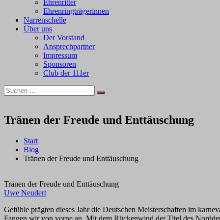
Ehrenritter
Ehrenringträgerinnen
Narrenschelle
Über uns
Der Vorstand
Ansprechpartner
Impressum
Sponsoren
Club der 111er
Suchen
Suchen
nach:
Tränen der Freude und Enttäuschung
Start
Blog
Tränen der Freude und Enttäuschung
Tränen der Freude und Enttäuschung
Uwe Neudert
Gefühle prägten dieses Jahr die Deutschen Meisterschaften im karneva
Fangen wir von vorne an. Mit dem Rückenwind der Titel des Norddeut