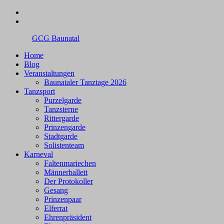
Zum
facebook
Inhalt
instagram
springen
Home
GCG
Blog
Baunatal
Veranstaltungen
Baunataler Tanztage 2026
Tanzsport
Purzelgarde
Tanzsterne
Rittergarde
Prinzengarde
Stadtgarde
Solistenteam
Karneval
Faltenmariechen
Männerballett
Der Protokoller
Gesang
Prinzenpaar
Elferrat
Ehrenpräsident