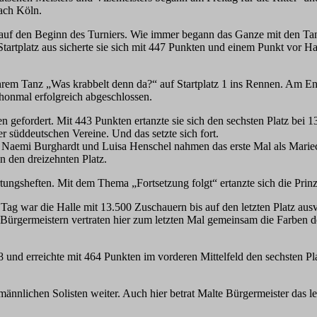
ach Köln.
 den Beginn des Turniers. Wie immer begann das Ganze mit den Tanzpaa
tartplatz aus sicherte sie sich mit 447 Punkten und einem Punkt vor H
rem Tanz „Was krabbelt denn da?“ auf Startplatz 1 ins Rennen. Am Ende
honmal erfolgreich abgeschlossen.
gefordert. Mit 443 Punkten ertanzte sie sich den sechsten Platz bei 13
r süddeutschen Vereine. Und das setzte sich fort.
. Naemi Burghardt und Luisa Henschel nahmen das erste Mal als Mariec
n den dreizehnten Platz.
ungsheften. Mit dem Thema „Fortsetzung folgt“ ertanzte sich die Prin
ag war die Halle mit 13.500 Zuschauern bis auf den letzten Platz ausv
rgermeistern vertraten hier zum letzten Mal gemeinsam die Farben de
 8 und erreichte mit 464 Punkten im vorderen Mittelfeld den sechsten P
männlichen Solisten weiter. Auch hier betrat Malte Bürgermeister das l