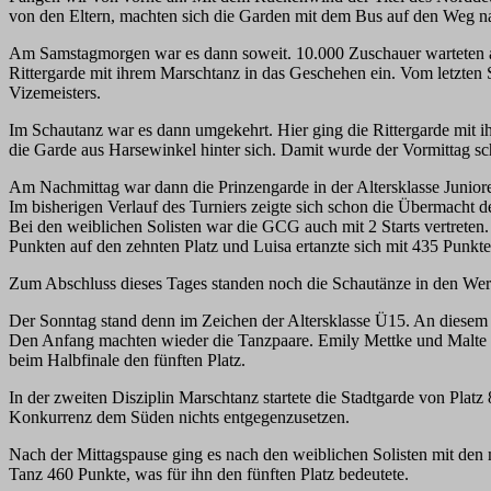
von den Eltern, machten sich die Garden mit dem Bus auf den Weg n
Am Samstagmorgen war es dann soweit. 10.000 Zuschauer warteten auf
Rittergarde mit ihrem Marschtanz in das Geschehen ein. Vom letzten S
Vizemeisters.
Im Schautanz war es dann umgekehrt. Hier ging die Rittergarde mit ih
die Garde aus Harsewinkel hinter sich. Damit wurde der Vormittag sc
Am Nachmittag war dann die Prinzengarde in der Altersklasse Junioren 
Im bisherigen Verlauf des Turniers zeigte sich schon die Übermacht de
Bei den weiblichen Solisten war die GCG auch mit 2 Starts vertreten
Punkten auf den zehnten Platz und Luisa ertanzte sich mit 435 Punkte
Zum Abschluss dieses Tages standen noch die Schautänze in den Wert
Der Sonntag stand denn im Zeichen der Altersklasse Ü15. An diesem T
Den Anfang machten wieder die Tanzpaare. Emily Mettke und Malte Bü
beim Halbfinale den fünften Platz.
In der zweiten Disziplin Marschtanz startete die Stadtgarde von Platz
Konkurrenz dem Süden nichts entgegenzusetzen.
Nach der Mittagspause ging es nach den weiblichen Solisten mit den 
Tanz 460 Punkte, was für ihn den fünften Platz bedeutete.