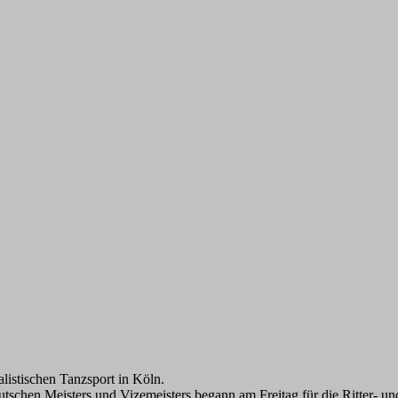
listischen Tanzsport in Köln.
schen Meisters und Vizemeisters begann am Freitag für die Ritter- un