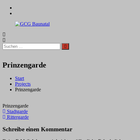
Zum
facebook
Inhalt
instagram
springen
GCG
Baunatal
Suchen
Suchen
nach:
Prinzengarde
Start
Projects
Prinzengarde
Prinzengarde
Beitragsnavigation
Stadtgarde
Rittergarde
Schreibe einen Kommentar