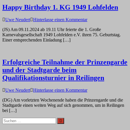
Happy Birthday 1. KG 1949 Lohfelden
auf
Uwe Neudert
Hinterlasse einen Kommentar
Happy
(JS) Am 09.11.2024 ab 19.11 Uhr feierte die 1. Große
Birthday
Karnevalsgesellschaft 1949 Lohfelden e.V. ihren 75. Geburtstag.
1.
Einer entsprechenden Einladung […]
KG
1949
Lohfelden
Erfolgreiche Teilnahme der Prinzengarde
und der Stadtgarde beim
Qualifikationsturnier in Reilingen
auf
Uwe Neudert
Hinterlasse einen Kommentar
Erfolgreiche
(DG) Am vorletzten Wochenende haben die Prinzengarde und die
Teilnahme
Stadtgarde einen weiten Weg auf sich genommen, um in Reilingen
der
bei […]
Prinzengarde
und
Suchen
Suchen
der
nach:
Stadtgarde