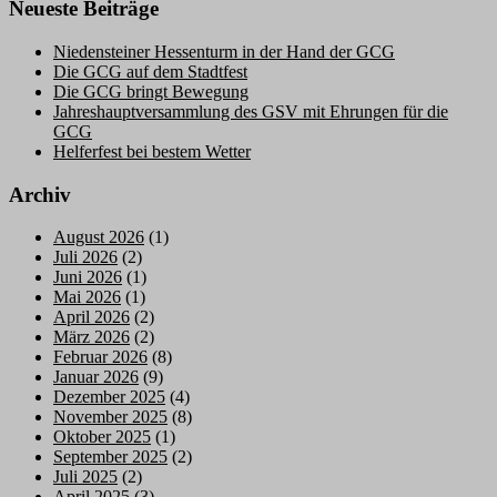
beim
Neueste Beiträge
Qualifikationsturnier
in
Niedensteiner Hessenturm in der Hand der GCG
Reilingen
Die GCG auf dem Stadtfest
Die GCG bringt Bewegung
Jahreshauptversammlung des GSV mit Ehrungen für die
GCG
Helferfest bei bestem Wetter
Archiv
August 2026
(1)
Juli 2026
(2)
Juni 2026
(1)
Mai 2026
(1)
April 2026
(2)
März 2026
(2)
Februar 2026
(8)
Januar 2026
(9)
Dezember 2025
(4)
November 2025
(8)
Oktober 2025
(1)
September 2025
(2)
Juli 2025
(2)
April 2025
(3)