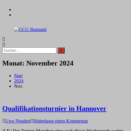
Zum
facebook
Inhalt
instagram
springen
GCG
Baunatal
Suchen
Suchen
nach:
Monat:
November 2024
Start
2024
Nov.
Qualifikationsturnier in Hannover
auf
Uwe Neudert
Hinterlasse einen Kommentar
Qualifikationsturnier
(LK) Der Turnier-Marathon ging auch dieses Wochenende weiter