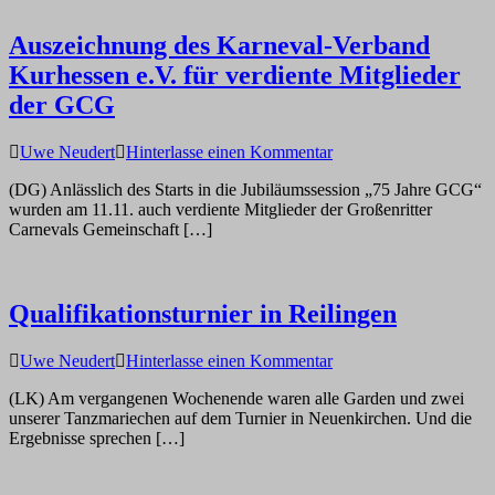
Auszeichnung des Karneval-Verband
Kurhessen e.V. für verdiente Mitglieder
der GCG
auf
Uwe Neudert
Hinterlasse einen Kommentar
Auszeichnung
(DG) Anlässlich des Starts in die Jubiläumssession „75 Jahre GCG“
des
wurden am 11.11. auch verdiente Mitglieder der Großenritter
Karneval-
Carnevals Gemeinschaft […]
Verband
Kurhessen
e.V.
für
Qualifikationsturnier in Reilingen
verdiente
Mitglieder
der
auf
Uwe Neudert
Hinterlasse einen Kommentar
GCG
Qualifikationsturnier
(LK) Am vergangenen Wochenende waren alle Garden und zwei
in
unserer Tanzmariechen auf dem Turnier in Neuenkirchen. Und die
Reilingen
Ergebnisse sprechen […]