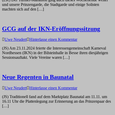
in
und unsere Prinzengarde, die Stadtgarde und einige Solisten
Hannover
machten sich auf den […]
GCG auf der IKN-Eröffnungssitzung
auf
Uwe Neudert
Hinterlasse einen Kommentar
GCG
(JS) Am 23.11.2024 feierte die Interessengemeinschaft Karneval
auf
Nordhessen (IKN) in der Bilsteinhalle in Besse ihren diesjährigen
der
Sessionsauftakt. Viele Vereine waren […]
IKN-
Eröffnungssitzung
Neue Regenten in Baunatal
auf
Uwe Neudert
Hinterlasse einen Kommentar
Neue
(JS) Traditionell fand auf dem Marktplatz Baunatal am 11.11. um
Regenten
16.11 Uhr die Plattenlegung zur Erinnerung an das Prinzenpaar des
in
[…]
Baunatal