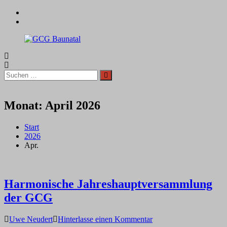
Zum
facebook
Inhalt
instagram
springen
GCG
Baunatal
Suchen
Suchen
nach:
Monat:
April 2026
Start
2026
Apr.
Harmonische Jahreshauptversammlung
der GCG
auf
Uwe Neudert
Hinterlasse einen Kommentar