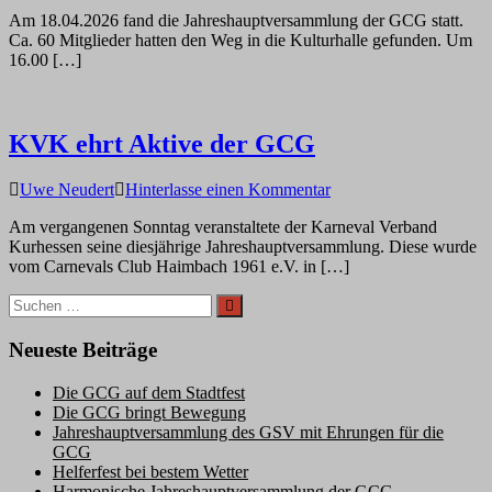
Harmonische
Am 18.04.2026 fand die Jahreshauptversammlung der GCG statt.
Jahreshauptversammlu
Ca. 60 Mitglieder hatten den Weg in die Kulturhalle gefunden. Um
der
16.00 […]
GCG
KVK ehrt Aktive der GCG
auf
Uwe Neudert
Hinterlasse einen Kommentar
KVK
Am vergangenen Sonntag veranstaltete der Karneval Verband
ehrt
Kurhessen seine diesjährige Jahreshauptversammlung. Diese wurde
Aktive
vom Carnevals Club Haimbach 1961 e.V. in […]
der
GCG
Suchen
Suchen
nach:
Neueste Beiträge
Die GCG auf dem Stadtfest
Die GCG bringt Bewegung
Jahreshauptversammlung des GSV mit Ehrungen für die
GCG
Helferfest bei bestem Wetter
Harmonische Jahreshauptversammlung der GCG